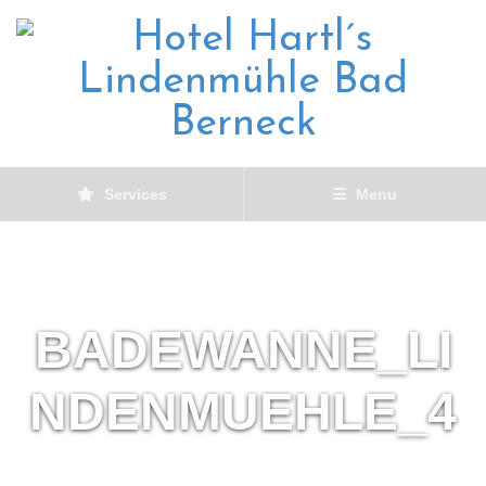
Services
Menu
BADEWANNE_LI
NDENMUEHLE_4