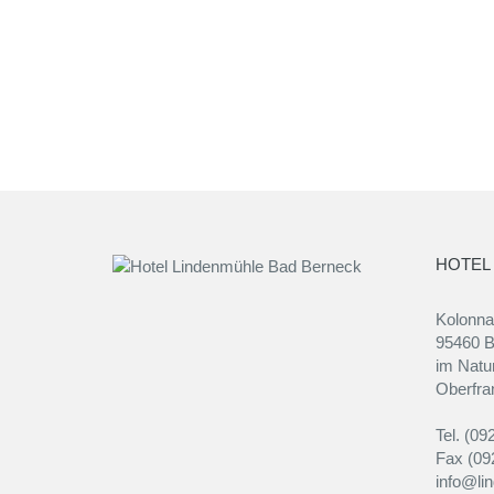
HOTEL
Kolonn
95460 B
im Natur
Oberfra
Tel. (09
Fax (09
info@li