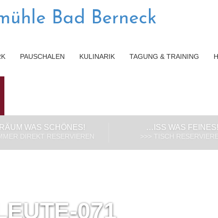
RK
PAUSCHALEN
KULINARIK
TAGUNG & TRAINING
RÄUM WAS SCHÖNES!
…ISS WAS FEINES
IMMER DIREKT RESERVIEREN
>>> TISCH RESERVIER
LEUTE-071