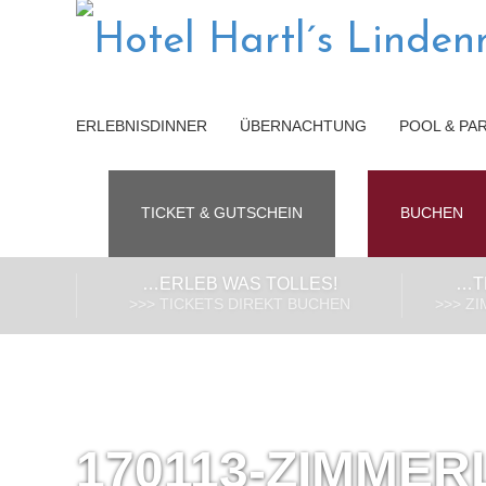
ERLEBNISDINNER
ÜBERNACHTUNG
POOL & PA
TICKET & GUTSCHEIN
BUCHEN
…ERLEB WAS TOLLES!
…T
>>> TICKETS DIREKT BUCHEN
>>> Z
170113-ZIMMER