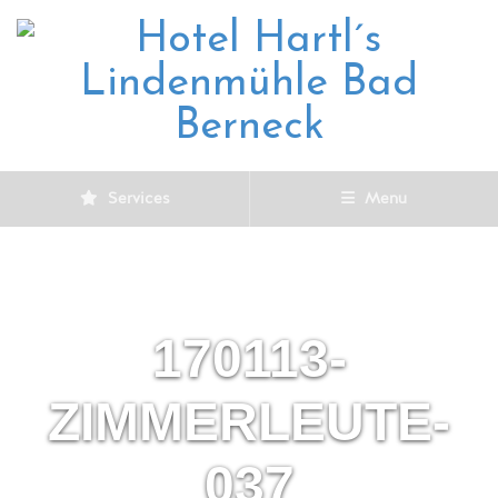
Services
Menu
170113-
ZIMMERLEUTE-
037