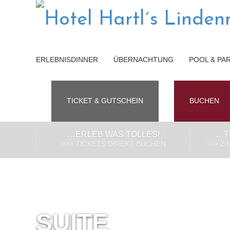
ERLEBNISDINNER
ÜBERNACHTUNG
POOL & PA
TICKET & GUTSCHEIN
BUCHEN
…ERLEB WAS TOLLES!
…T
>>> TICKETS DIREKT BUCHEN
>>> Z
SUITE