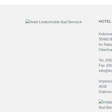
HOTEL
Kolonn
95460 B
im Natur
Oberfra
Tel. (09
Fax (09
info@li
Impres
AGB
Datensc