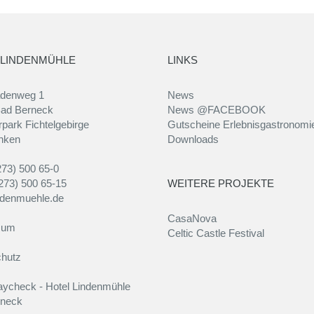
 LINDENMÜHLE
LINKS
adenweg 1
News
ad Berneck
News @FACEBOOK
park Fichtelgebirge
Gutscheine Erlebnisgastronomi
nken
Downloads
273) 500 65-0
273) 500 65-15
WEITERE PROJEKTE
ndenmuehle.de
CasaNova
sum
Celtic Castle Festival
hutz