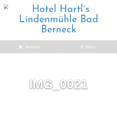
Services
Menu
IMG_0021