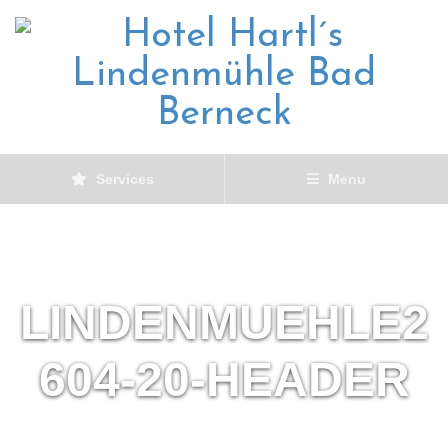
Services
Menu
LINDENMUEHLE2
604-20-HEADER