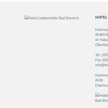
HOTEL
Kolonn
95460 B
im Natur
Oberfra
Tel. (09
Fax (09
info@li
Impres
AGB
Datensc