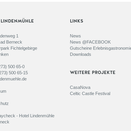
 LINDENMÜHLE
LINKS
adenweg 1
News
ad Berneck
News @FACEBOOK
park Fichtelgebirge
Gutscheine Erlebnisgastronomi
nken
Downloads
273) 500 65-0
273) 500 65-15
WEITERE PROJEKTE
ndenmuehle.de
CasaNova
sum
Celtic Castle Festival
hutz