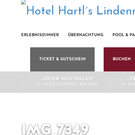
ERLEBNISDINNER
ÜBERNACHTUNG
POOL & P
TICKET & GUTSCHEIN
BUCHEN
…ERLEB WAS TOLLES!
…T
>>> TICKETS DIREKT BUCHEN
>>> Z
IMG_7349