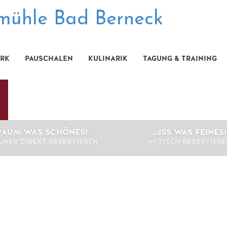
ARK
PAUSCHALEN
KULINARIK
TAGUNG & TRAINING
RÄUM WAS SCHÖNES!
…ISS WAS FEINES!
IMMER DIREKT RESERVIEREN
>>> TISCH RESERVIER