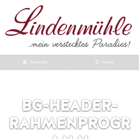
Services
Menu
BG-HEADER-
RAHMENPROGR