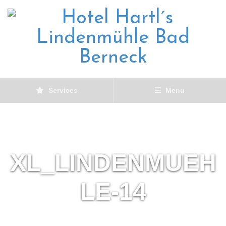
Services
Menu
XL_LINDENMUEH
LE-14