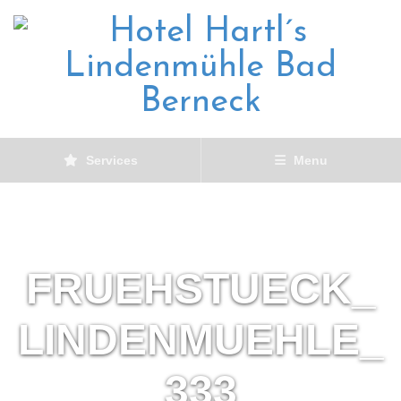
Services
Menu
FRUEHSTUECK_
LINDENMUEHLE_
333