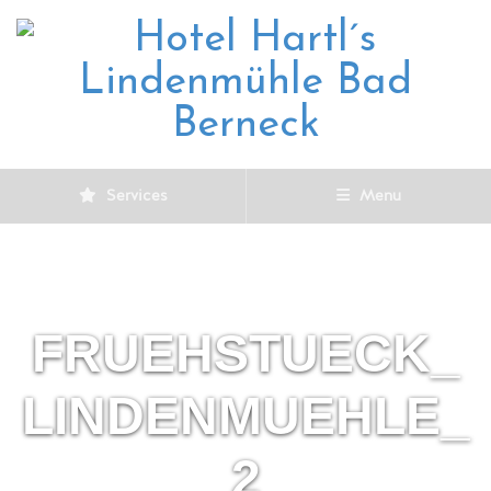
Services
Menu
FRUEHSTUECK_
LINDENMUEHLE_
2