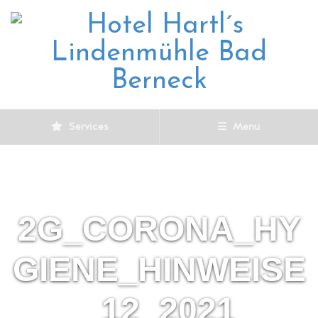
Services
Menu
2G_CORONA_HY
GIENE_HINWEISE
_12_2021