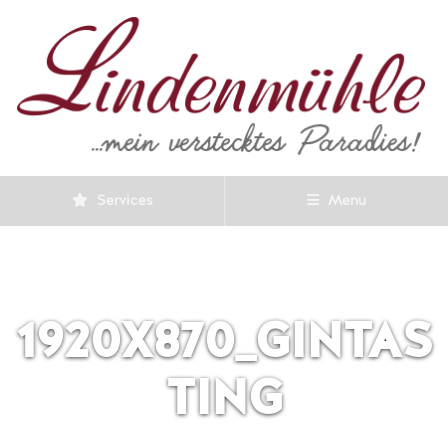
Services
Menu
1920X870_GINTAS
TING