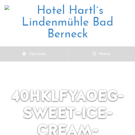
Services
Menu
40HKLFYAOEG-
SWEET-ICE-
CREAM-