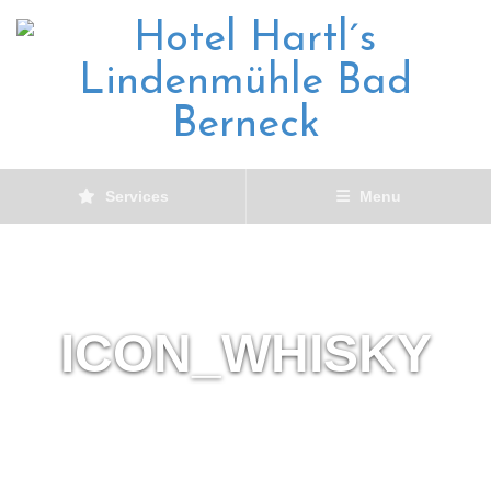
Services
Menu
ICON_WHISKY