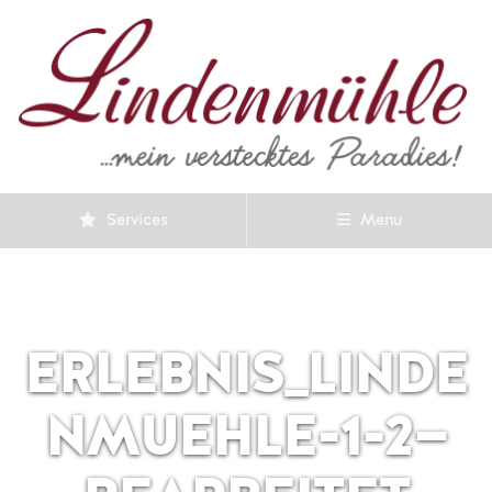
Services
Menu
ERLEBNIS_LINDE
NMUEHLE-1-2—