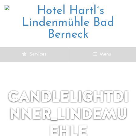
Services
Menu
CANDLELIGHTDI
NNER_LINDEMU
EHLE