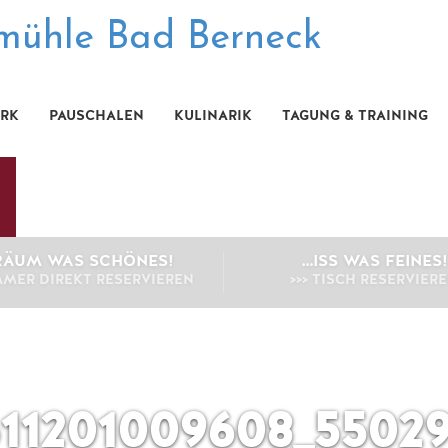
ARK
PAUSCHALEN
KULINARIK
TAGUNG & TRAINING
RÄUM WAS SCHÖNES!
…ISS WAS FEINES!
IMMER DIREKT RESERVIEREN
>>> TISCH RESERVIER
611201009608_5502