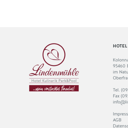
HOTEL
Kolonn
95460 
im Natu
Oberfr
Tel. (0
Fax (09
info@l
Impres
AGB
Datens