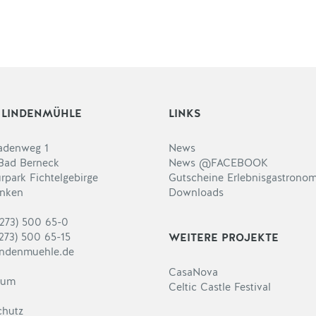
 LINDENMÜHLE
LINKS
adenweg 1
News
Bad Berneck
News @FACEBOOK
rpark Fichtelgebirge
Gutscheine Erlebnisgastronom
anken
Downloads
9273) 500 65-0
273) 500 65-15
WEITERE PROJEKTE
indenmuehle.de
CasaNova
sum
Celtic Castle Festival
chutz