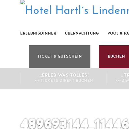
ERLEBNISDINNER
ÜBERNACHTUNG
POOL & P
TICKET & GUTSCHEIN
BUCHEN
…ERLEB WAS TOLLES!
…T
>>> TICKETS DIREKT BUCHEN
>>> Z
489693144_1144