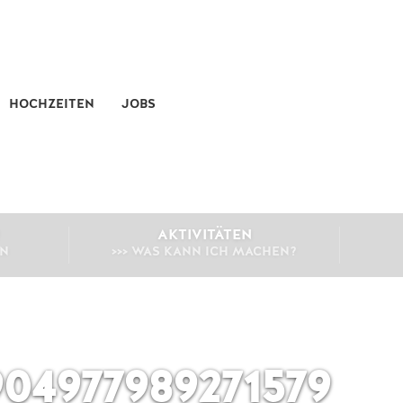
HOCHZEITEN
JOBS
AKTIVITÄTEN
EN
>>> WAS KANN ICH MACHEN?
904977989271579