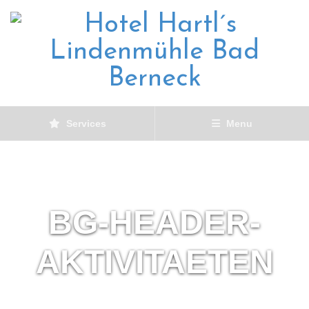
Services
Menu
BG-HEADER-
AKTIVITAETEN